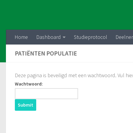
Skip to content
Home
Dashboard
Studieprotocol
Deelne
PATIËNTEN POPULATIE
Deze pagina is beveiligd met een wachtwoord. Vul hi
Wachtwoord: